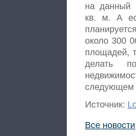
на данный 
кв. м. А е
планируетс
около 300 0
площадей, т
делать п
недвижимо
следующем г
Источник:
Lo
Все новости