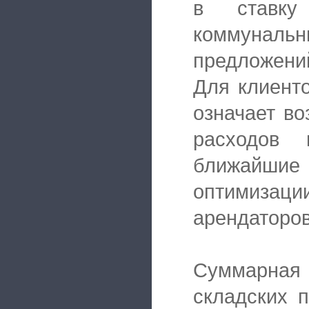
в ставку
коммунал
предложени
Для клиенто
означает во
расходов 
ближайшие 
оптимиза
арендаторов
Суммарна
складских 