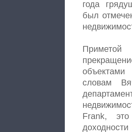
года гряду
был отмечен
недвижимос
Примето
прекращен
объектами
словам Вя
департамен
недвижимо
Frank, эт
доходности