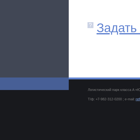
Задать
Логистический парк класса А «
Т/ф: +7-982-312-0200 ; e-mail:
re