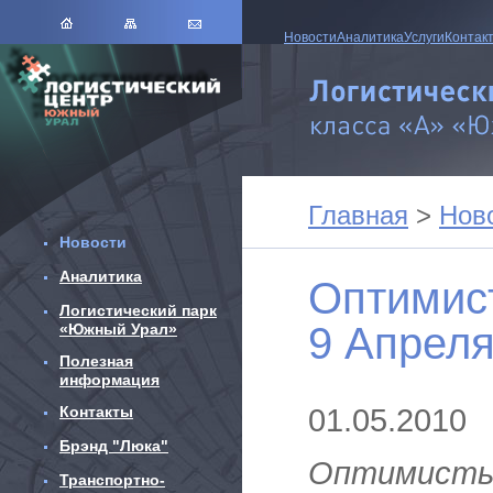
Новости
Аналитика
Услуги
Контак
Главная
>
Нов
Новости
Аналитика
Оптимист
Логистический парк
9 Апрел
«Южный Урал»
Полезная
информация
01.05.2010
Контакты
Брэнд "Люка"
Оптимисты
Транспортно-