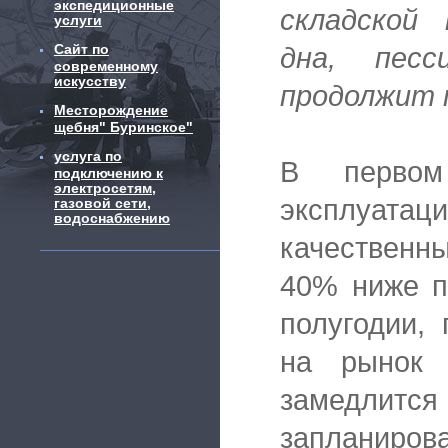
экспедиционные
складской
услуги
Сайт по
дна, пес
современному
искусству
продолжит п
Месторождение
щебня" Буринское"
услуга по
В первом
подключению к
электросетям,
эксплуатац
газовой сети,
водоснабжению
качественн
40% ниже п
полугодии,
на рынок
замедлится
запланиров