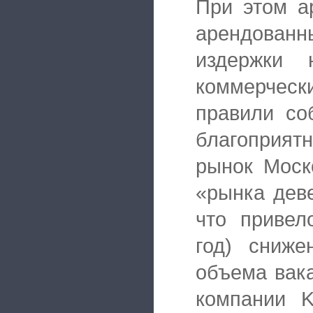
При этом а
арендован
издержки 
коммерчески
правили со
благоприят
рынок Моск
«рынка дев
что привел
год) сниже
объема вак
компании K