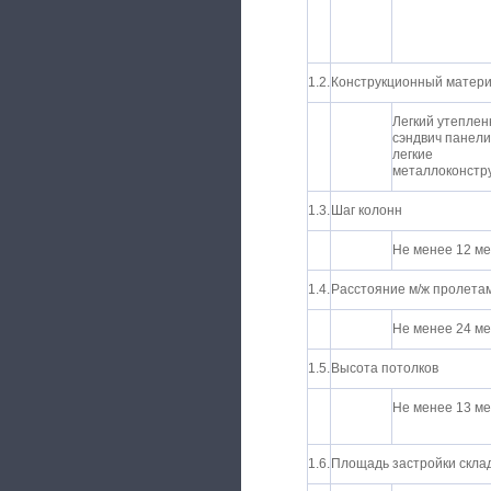
1.2.
Конструкционный матер
Легкий утепле
сэндвич панели
легкие
металлоконстр
1.3.
Шаг колонн
Не менее 12 м
1.4.
Расстояние м/ж пролета
Не менее 24 м
1.5.
Высота потолков
Не менее 13 м
1.6.
Площадь застройки скла