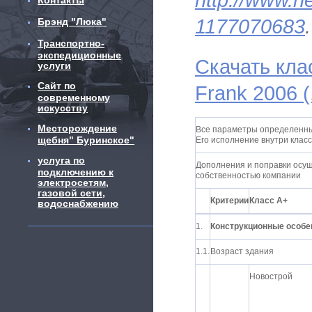
Контакты
1177070683
.
Брэнд "Люка"
Транспортно-
экспедиционные
Скачать кла
услуги
Сайт по
Frank 2006 (
современному
искусству
Месторождение
Все параметры определенны
щебня" Буринское"
Его исполнение внутри класс
услуга по
Дополнения и поправки осу
подключению к
собственностью компании
электросетям,
газовой сети,
Критерии
Класс А+
водоснабжению
1.
Конструкционные особе
1.1.
Возраст здания
Новострой